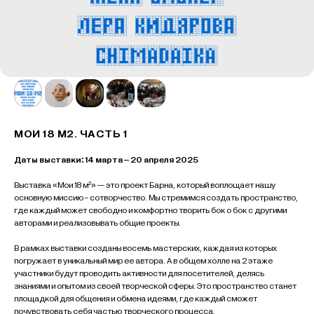
МОИ 18 М2. ЧАСТЬ 1
Даты выставки: 14 марта – 20 апреля 2025
Выставка «Мои 18 м²» — это проект Барна, который воплощает нашу
основную миссию - сотворчество. Мы стремимся создать пространство,
где каждый может свободно и комфортно творить бок о бок с другими
авторами и реализовывать общие проекты.
В рамках выставки созданы восемь мастерских, каждая из которых
погружает в уникальный мир ее автора. А в общем холле на 2 этаже
участники будут проводить активности для посетителей, делясь
знаниями и опытом из своей творческой сферы. Это пространство станет
площадкой для общения и обмена идеями, где каждый сможет
почувствовать себя частью творческого процесса.