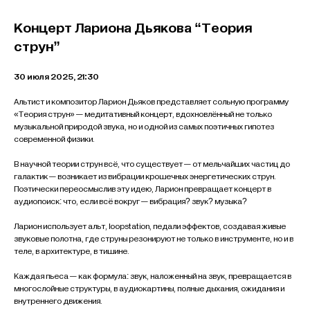
Концерт Лариона Дьякова “Теория
струн”
30 июля 2025, 21:30
Альтист и композитор Ларион Дьяков представляет сольную программу
«Теория струн» — медитативный концерт, вдохновлённый не только
музыкальной природой звука, но и одной из самых поэтичных гипотез
современной физики.
В научной теории струн всё, что существует — от мельчайших частиц до
галактик — возникает из вибрации крошечных энергетических струн.
Поэтически переосмыслив эту идею, Ларион превращает концерт в
аудиопоиск: что, если всё вокруг — вибрация? звук? музыка?
Ларион использует альт, loopstation, педали эффектов, создавая живые
звуковые полотна, где струны резонируют не только в инструменте, но и в
теле, в архитектуре, в тишине.
Каждая пьеса — как формула: звук, наложенный на звук, превращается в
многослойные структуры, в аудиокартины, полные дыхания, ожидания и
внутреннего движения.